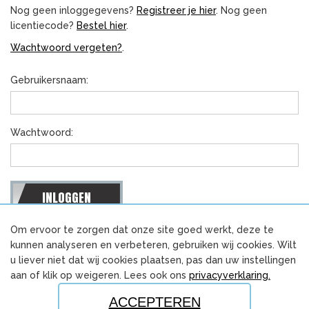
Nog geen inloggegevens?
Registreer je hier
. Nog geen
licentiecode?
Bestel hier
.
Wachtwoord vergeten?
.
Gebruikersnaam:
Wachtwoord:
Om ervoor te zorgen dat onze site goed werkt, deze te
DEEL DEZE PAGINA:
kunnen analyseren en verbeteren, gebruiken wij cookies. Wilt
u liever niet dat wij cookies plaatsen, pas dan uw instellingen
aan of klik op weigeren. Lees ook ons
privacyverklaring.
Voor meer informatie over de opleiding:
www.concreetonderwijsproducten.nl
ACCEPTEREN